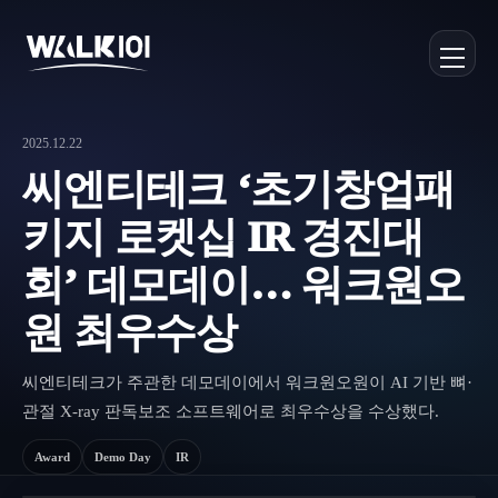
2025.12.22
씨엔티테크 ‘초기창업패
키지 로켓십 IR 경진대
회’ 데모데이… 워크원오
원 최우수상
씨엔티테크가 주관한 데모데이에서 워크원오원이 AI 기반 뼈·
관절 X-ray 판독보조 소프트웨어로 최우수상을 수상했다.
Award
Demo Day
IR